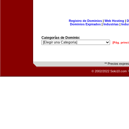
Registro de Dominios
|
Web Hosting
|
D
Dominios Expirados
|
Industrias
|
Indu
Categorías de Dominio:
[Pág. princi
** Precios expre
© 2002/2022 Solo10.com