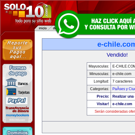
e-chile.co
Vendido!
Mayusculas:
E-CHILE.CO
Minusculas:
e-chile.com
Longitud:
7 caracteres
Categorias:
PaÃ­ses y Ci
Precio:
Realizar una 
Visitar!
e-chile.com
Serán consideradas ofer