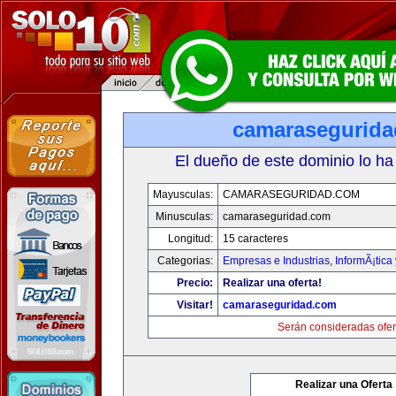
camarasegurid
El dueño de este dominio lo ha
Mayusculas:
CAMARASEGURIDAD.COM
Minusculas:
camaraseguridad.com
Longitud:
15 caracteres
Categorias:
Empresas e Industrias
,
InformÃ¡tica
Precio:
Realizar una oferta!
Visitar!
camaraseguridad.com
Serán consideradas ofer
Realizar una Oferta