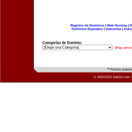
Registro de Dominios
|
Web Hosting
|
D
Dominios Expirados
|
Industrias
|
Indu
Categorías de Dominio:
[Pág. princi
** Precios expre
© 2002/2022 Solo10.com