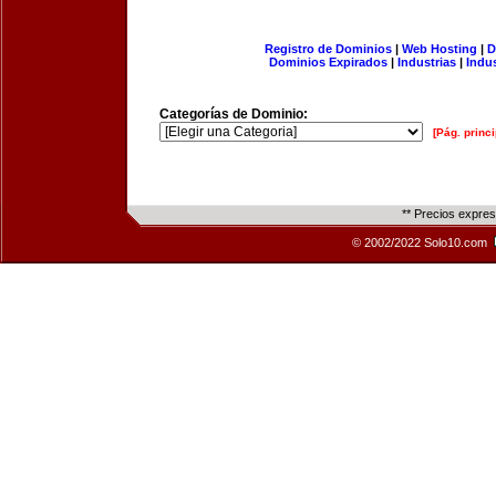
Registro de Dominios
|
Web Hosting
|
D
Dominios Expirados
|
Industrias
|
Indu
Categorías de Dominio:
[Pág. princi
** Precios expre
© 2002/2022 Solo10.com