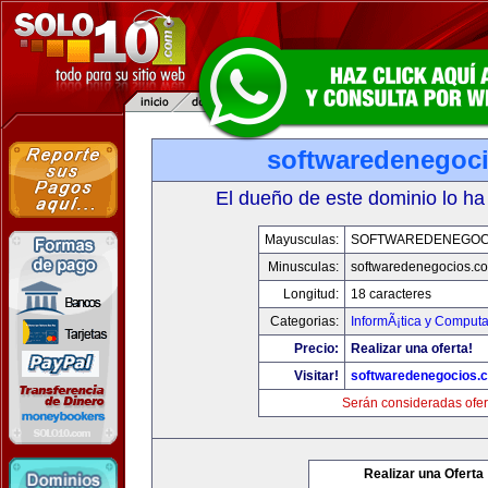
softwaredenegoc
El dueño de este dominio lo ha
Mayusculas:
SOFTWAREDENEGOC
Minusculas:
softwaredenegocios.c
Longitud:
18 caracteres
Categorias:
InformÃ¡tica y Comput
Precio:
Realizar una oferta!
Visitar!
softwaredenegocios.
Serán consideradas ofer
Realizar una Oferta