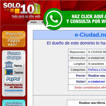
e-Ciudad.n
El dueño de este dominio lo ha
Mayusculas:
E-CIUDAD.N
Minusculas:
e-ciudad.net
Longitud:
8 caracteres
Categorias:
PaÃ­ses y Ci
Precio:
Realizar una 
Visitar!
e-ciudad.net
Serán consideradas ofer
Realizar una Oferta