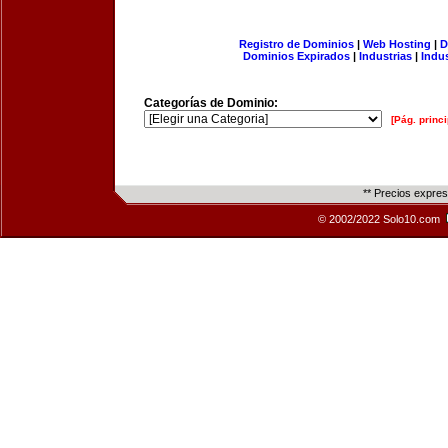
Registro de Dominios
|
Web Hosting
|
D
Dominios Expirados
|
Industrias
|
Indu
Categorías de Dominio:
[Pág. princi
** Precios expre
© 2002/2022 Solo10.com